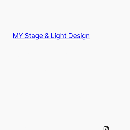
MY Stage & Light Design
Design, Programmierung & Operating
Settmeckestraße 46
59846 Sundern
(c) 2024 by MY Stage & Light Design
Pages
Social
Startseite
Instagram
Kontakt