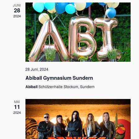
JUNI
Ansich
28
2024
Naviga
28 Juni, 2024
Abiball Gymnasium Sundern
Abiball
Schützenhalle Stockum, Sundern
MAI
11
2024