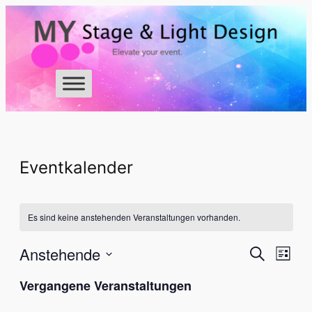
Eventkalender
Es sind keine anstehenden Veranstaltungen vorhanden.
Ver
Anstehende
Veran
Suche
Liste
Ans
Datum
Suche
Vergangene Veranstaltungen
Nav
wählen.
und